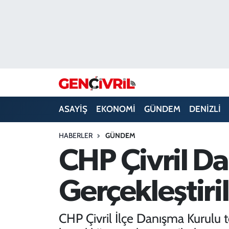
ASAYİŞ
Merkezefendi Hava Durumu
DENİZLİ
Merkezefendi Trafik Yoğunluk Haritası
EĞİTİM
Süper Lig Puan Durumu ve Fikstür
ASAYİŞ
EKONOMİ
GÜNDEM
DENİZLİ
EKONOMİ
Tüm Manşetler
HABERLER
GÜNDEM
GÜNDEM
Son Dakika Haberleri
CHP Çivril Da
ULUSAL
Haber Arşivi
Gerçekleştiri
SAĞLIK
CHP Çivril İlçe Danışma Kurulu t
SİYASET