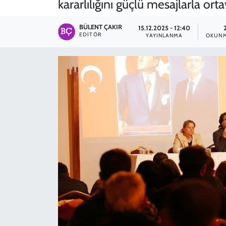
kararlılığını güçlü mesajlarla ort
SPOR
BÜLENT ÇAKIR
15.12.2025 - 12:40
EDITÖR
YAYINLANMA
OKUNM
TEKNOLOJİ
YAŞAM