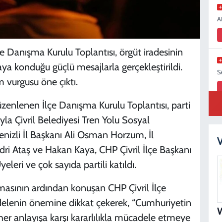
A
çe Danışma Kurulu Toplantısı, örgüt iradesinin
taya konduğu güçlü mesajlarla gerçekleştirildi.
S
m vurgusu öne çıktı.
üzenlenen İlçe Danışma Kurulu Toplantısı, parti
yla Çivril Belediyesi Tren Yolu Sosyal
S
enizli İl Başkanı Ali Osman Horzum, İl
N
V
dri Ataş ve Hakan Kaya, CHP Çivril İlçe Başkanı
leri ve çok sayıda partili katıldı.
nmasının ardından konuşan CHP Çivril İlçe
D
delenin önemine dikkat çekerek, “Cumhuriyetin
her anlayışa karşı kararlılıkla mücadele etmeye