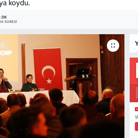
aya koydu.
2 DK
A SÜRESI
Y
Ş