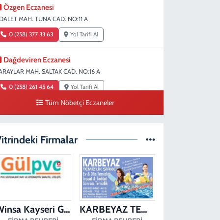
Özgen Eczanesi
DALET MAH. TUNA CAD. NO:11 A
0 (258) 377 33 63
Yol Tarifi Al
Dağdeviren Eczanesi
ARAYLAR MAH. SALTAK CAD. NO:16 A
0 (258) 261 45 64
Yol Tarifi Al
Tüm Nöbetçi Eczaneler
Erdem Eczanesi
IRAKAPILAR MAH. ŞEHİT ALBAY KARAOĞLANOĞLU CAD.
O:28
itrindeki Firmalar
0 (258) 261 45 60
Yol Tarifi Al
Dişçioğlu Eczanesi
UMLUPINAR CAD. NO:28 A
0 (258) 265 32 91
Yol Tarifi Al
Winsa Kayseri Gül Pvc Pencere Kayseri Winsa
KARBEYAZ TEMİZLİK