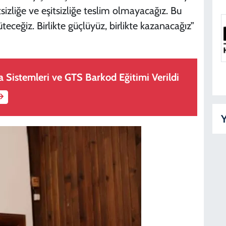
zliğe ve eşitsizliğe teslim olmayacağız. Bu
eğiz. Birlikte güçlüyüz, birlikte kazanacağız”
a Sistemleri ve GTS Barkod Eğitimi Verildi
Y