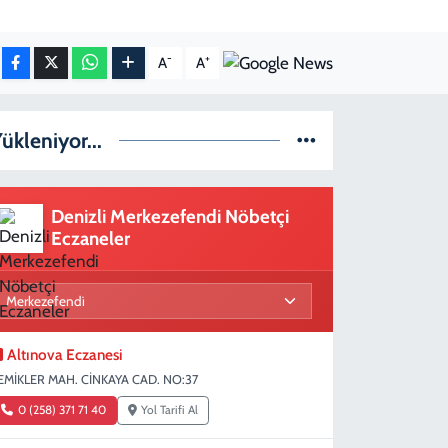
-
+
A
A
ükleniyor...
Denizli Merkezefendi Nöbetçi
Eczaneler
Altınova Eczanesi
EMİKLER MAH. CİNKAYA CAD. NO:37
0 (258) 371 71 40
Yol Tarifi Al