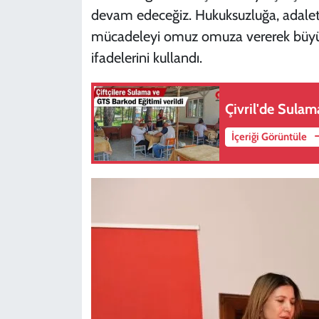
devam edeceğiz. Hukuksuzluğa, adaletsi
mücadeleyi omuz omuza vererek büyütec
ifadelerini kullandı.
Çivril'de Sulam
İçeriği Görüntüle