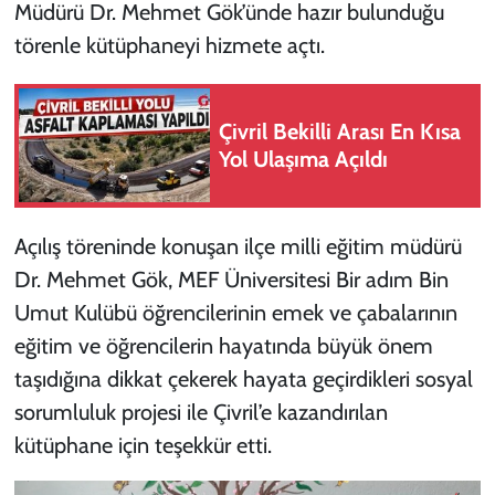
Müdürü Dr. Mehmet Gök’ünde hazır bulunduğu
törenle kütüphaneyi hizmete açtı.
Çivril Bekilli Arası En Kısa
Yol Ulaşıma Açıldı
Açılış töreninde konuşan ilçe milli eğitim müdürü
Dr. Mehmet Gök, MEF Üniversitesi Bir adım Bin
Umut Kulübü öğrencilerinin emek ve çabalarının
eğitim ve öğrencilerin hayatında büyük önem
taşıdığına dikkat çekerek hayata geçirdikleri sosyal
sorumluluk projesi ile Çivril’e kazandırılan
kütüphane için teşekkür etti.