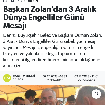
HABERLER
GÜNDEM
Başkan Zolan’dan 3 Aralık
SPOR
Dünya Engelliler Günü
TEKNOLOJİ
Mesajı
YAŞAM
Denizli Büyükşehir Belediye Başkanı Osman Zolan,
3 Aralık Dünya Engelliler Günü sebebiyle mesaj
yayınladı. Mesajda, engelliliğin yalnızca engelli
bireyleri ve yakınlarını değil, toplumun tüm
kesimlerini ilgilendiren önemli bir konu olduğunun
altını çizdi.
HABER MERKEZI
02.12.2023 - 16:33
02.12.2023 - 17:01
EDITÖR
YAYINLANMA
GÜNCELLEME