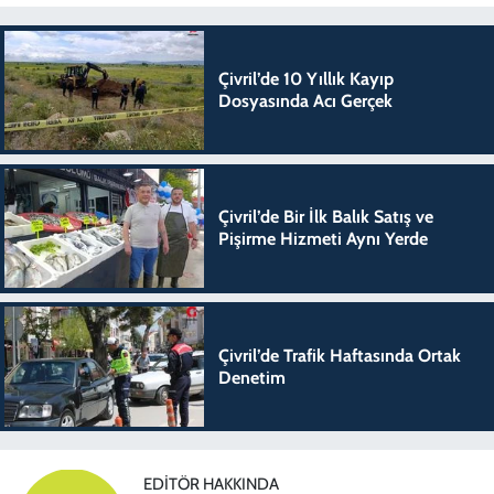
Çivril’de 10 Yıllık Kayıp
Dosyasında Acı Gerçek
Çivril’de Bir İlk Balık Satış ve
Pişirme Hizmeti Aynı Yerde
Çivril’de Trafik Haftasında Ortak
Denetim
EDITÖR HAKKINDA