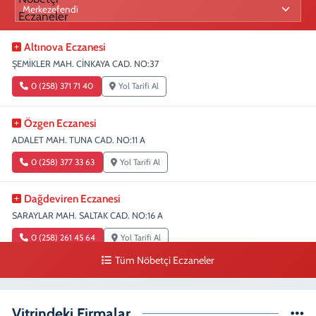
Altınova Eczanesi
ŞEMİKLER MAH. CİNKAYA CAD. NO:37
0 (258) 371 71 40
Yol Tarifi Al
Özgen Eczanesi
ADALET MAH. TUNA CAD. NO:11 A
0 (258) 377 33 63
Yol Tarifi Al
Dağdeviren Eczanesi
SARAYLAR MAH. SALTAK CAD. NO:16 A
0 (258) 261 45 64
Yol Tarifi Al
Tüm Nöbetçi Eczaneler
Erdem Eczanesi
SIRAKAPILAR MAH. ŞEHİT ALBAY KARAOĞLANOĞLU CAD. NO:28
Vitrindeki Firmalar
0 (258) 261 45 60
Yol Tarifi Al