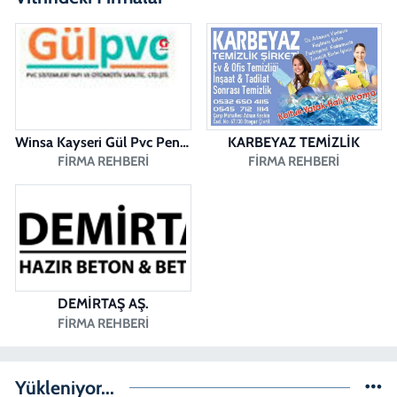
Dişçioğlu Eczanesi
DUMLUPINAR CAD. NO:28 A
0 (258) 265 32 91
Yol Tarifi Al
Winsa Kayseri Gül Pvc Pencere Kayseri Winsa
KARBEYAZ TEMİZLİK
FIRMA REHBERI
FIRMA REHBERI
DEMİRTAŞ AŞ.
FIRMA REHBERI
Yükleniyor...