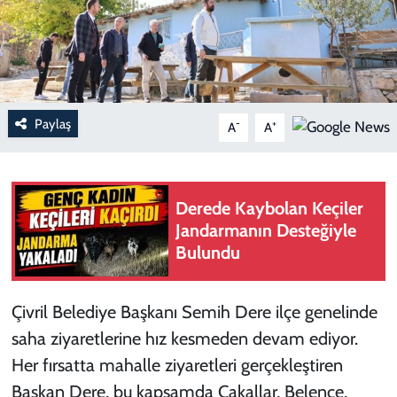
Paylaş
-
+
A
A
Derede Kaybolan Keçiler
Jandarmanın Desteğiyle
Bulundu
Çivril Belediye Başkanı Semih Dere ilçe genelinde
saha ziyaretlerine hız kesmeden devam ediyor.
Her fırsatta mahalle ziyaretleri gerçekleştiren
Başkan Dere, bu kapsamda Çakallar, Belence,