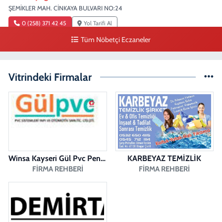
ŞEMİKLER MAH. CİNKAYA BULVARI NO:24
0 (258) 371 42 45
Yol Tarifi Al
Tüm Nöbetçi Eczaneler
Duygu Eczanesi
Sırakapılar Mahallesi, Şehit Albay Karaoğlanoğlu Caddesi No:10 B
Merkezefendi Denizli
Vitrindeki Firmalar
0 (258) 241 70 82
Yol Tarifi Al
Ada Eczanesi
BAHÇELİEVLER MAH. BAHÇELİEVLER CAD. 3023 SOK. NO:71 B
0 (258) 377 67 62
Yol Tarifi Al
Winsa Kayseri Gül Pvc Pencere Kayseri Winsa
KARBEYAZ TEMİZLİK
Pamukkale Aktürk Eczanesi
FIRMA REHBERI
FIRMA REHBERI
Bereketler Mahallesi, Bereket Caddesi No:4 14 Merkezefendi Denizli
0 (258) 361 33 75
Yol Tarifi Al
Fatıh Eczanesi