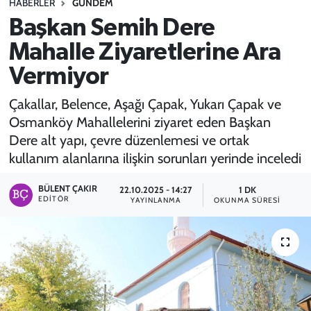
HABERLER
GÜNDEM
Başkan Semih Dere
SPOR
Mahalle Ziyaretlerine Ara
TEKNOLOJİ
Vermiyor
YAŞAM
Çakallar, Belence, Aşağı Çapak, Yukarı Çapak ve
Osmanköy Mahallelerini ziyaret eden Başkan
Dere alt yapı, çevre düzenlemesi ve ortak
kullanım alanlarına ilişkin sorunları yerinde inceledi
BÜLENT ÇAKIR
22.10.2025 - 14:27
1 DK
EDITÖR
YAYINLANMA
OKUNMA SÜRESI