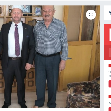
Y
S
N
K