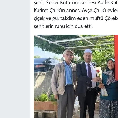
şehit Soner Kutlu'nun annesi Adife Ku
Kudret Çalık'ın annesi Ayşe Çalık’ı evle
çiçek ve gül takdim eden müftü Çörekçi 
şehitlerin ruhu için dua etti.