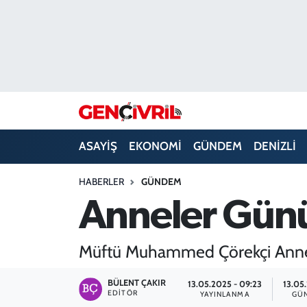
ASAYİŞ
Merkezefendi Hava Durumu
DENİZLİ
Merkezefendi Trafik Yoğunluk Haritası
EĞİTİM
Süper Lig Puan Durumu ve Fikstür
ASAYİŞ
EKONOMİ
GÜNDEM
DENİZLİ
EKONOMİ
Tüm Manşetler
HABERLER
GÜNDEM
GÜNDEM
Son Dakika Haberleri
Anneler Günü
ULUSAL
Haber Arşivi
Müftü Muhammed Çörekçi Annele
SAĞLIK
BÜLENT ÇAKIR
13.05.2025 - 09:23
13.05.
EDITÖR
SİYASET
YAYINLANMA
GÜ