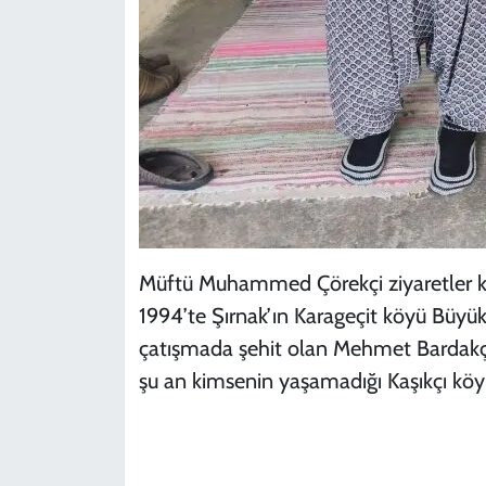
Müftü Muhammed Çörekçi ziyaretler ka
1994’te Şırnak’ın Karageçit köyü Büyükka
çatışmada şehit olan Mehmet Bardakçı’n
şu an kimsenin yaşamadığı Kaşıkçı köy