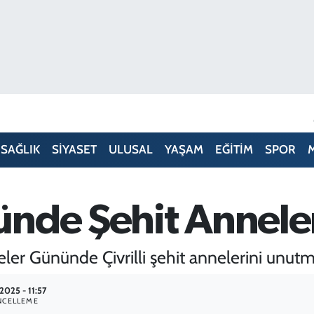
SAĞLIK
SİYASET
ULUSAL
YAŞAM
EĞİTİM
SPOR
nde Şehit Anneler
r Gününde Çivrilli şehit annelerini unutm
2025 - 11:57
NCELLEME