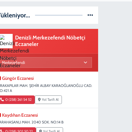
ükleniyor...
Denizli Merkezefendi Nöbetçi
Eczaneler
Güngör Eczanesi
IRAKAPILAR MAH. ŞEHİR ALBAY KARAOĞLANOĞLU CAD.
O:421 A
0 (258) 261 54 52
Yol Tarifi Al
Kaydıhan Eczanesi
ARAHASANLI MAH. 2040 SOK. NO:14 B
0 (258) 502 50 22
Yol Tarifi Al