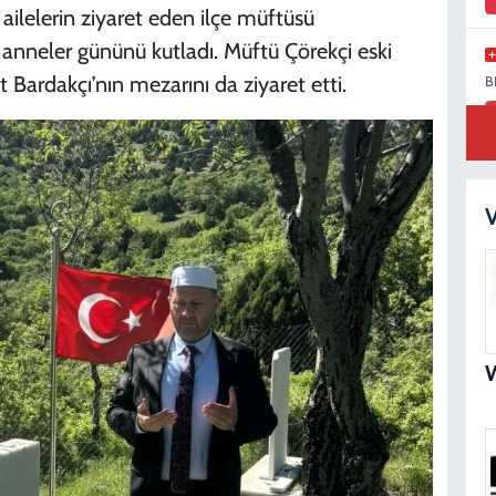
 ailelerin ziyaret eden ilçe müftüsü
nneler gününü kutladı. Müftü Çörekçi eski
Bardakçı’nın mezarını da ziyaret etti.
B
M
V
S
N