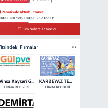
Pamukkale Aktürk Eczanesi
EREKETLER MAH. BEREKET CAD. NO:6 14
0 (258) 361 33 75
Yol Tarifi Al
Tüm Nöbetçi Eczaneler
Turunç Eczanesi
ERKEZEFENDİ MAH. 226 SOK. NO:158 D
itrindeki Firmalar
0 (258) 377 85 78
Yol Tarifi Al
Saglık Eczanesi
IRAKAPILAR MAH. ŞEHİT ALBAY KARAOĞLANOĞLU CAD.
O:10 A
Winsa Kayseri Gül Pvc Pencere Kayseri Winsa
KARBEYAZ TEMİZLİK
0 (258) 713 14 86
Yol Tarifi Al
FIRMA REHBERI
FIRMA REHBERI