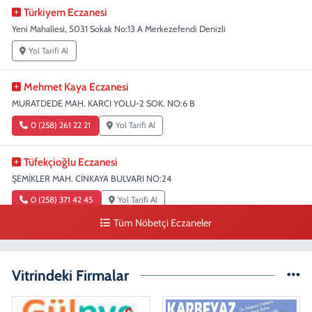
Türkiyem Eczanesi
Yeni Mahallesi, 5031 Sokak No:13 A Merkezefendi Denizli
Yol Tarifi Al
Mehmet Kaya Eczanesi
MURATDEDE MAH. KARCI YOLU-2 SOK. NO:6 B
0 (258) 261 22 21
Yol Tarifi Al
Tüfekçioğlu Eczanesi
ŞEMİKLER MAH. CİNKAYA BULVARI NO:24
0 (258) 371 42 45
Yol Tarifi Al
Tüm Nöbetçi Eczaneler
Duygu Eczanesi
Sırakapılar Mahallesi, Şehit Albay Karaoğlanoğlu Caddesi No:10 B
Merkezefendi Denizli
Vitrindeki Firmalar
0 (258) 241 70 82
Yol Tarifi Al