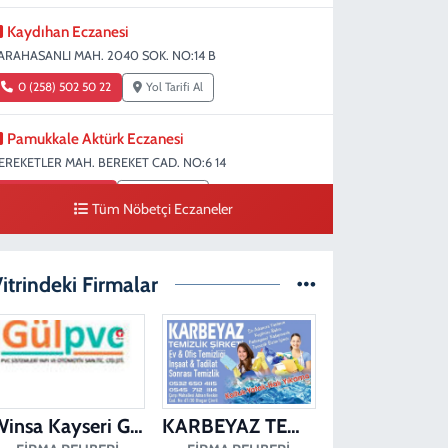
Kaydıhan Eczanesi
ARAHASANLI MAH. 2040 SOK. NO:14 B
0 (258) 502 50 22
Yol Tarifi Al
Pamukkale Aktürk Eczanesi
EREKETLER MAH. BEREKET CAD. NO:6 14
0 (258) 361 33 75
Yol Tarifi Al
Tüm Nöbetçi Eczaneler
Turunç Eczanesi
ERKEZEFENDİ MAH. 226 SOK. NO:158 D
itrindeki Firmalar
0 (258) 377 85 78
Yol Tarifi Al
Saglık Eczanesi
IRAKAPILAR MAH. ŞEHİT ALBAY KARAOĞLANOĞLU CAD.
O:10 A
Winsa Kayseri Gül Pvc Pencere Kayseri Winsa
KARBEYAZ TEMİZLİK
0 (258) 713 14 86
Yol Tarifi Al