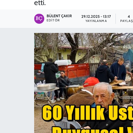
etti.
SPOR
BÜLENT ÇAKIR
29.12.2025 - 13:17
4
EDITÖR
YAYINLANMA
PAYLAŞ
TEKNOLOJİ
YAŞAM