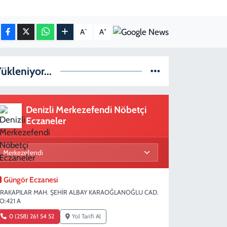
-
+
A
A
ükleniyor...
Denizli Merkezefendi Nöbetçi
Eczaneler
Güngör Eczanesi
IRAKAPILAR MAH. ŞEHİR ALBAY KARAOĞLANOĞLU CAD.
O:421 A
0 (258) 261 54 52
Yol Tarifi Al