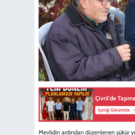
Çivril'de Taşıma
İçeriği Görüntüle
Mevlidin ardından düzenlenen şükür ye