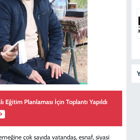
Y
lı Eğitim Planlaması İçin Toplantı Yapıldı
meğine çok sayıda vatandaş, esnaf, siyasi