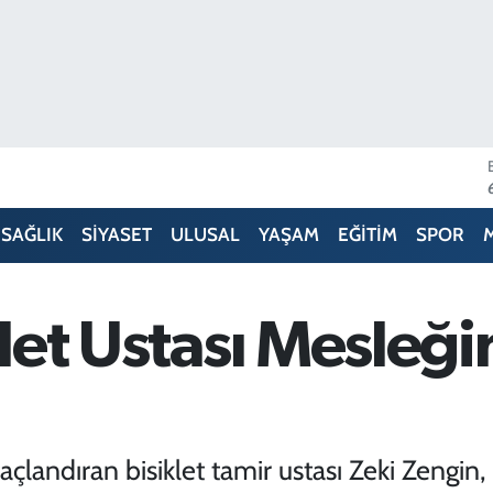
SAĞLIK
SİYASET
ULUSAL
YAŞAM
EĞİTİM
SPOR
klet Ustası Mesleği
taçlandıran bisiklet tamir ustası Zeki Zengi