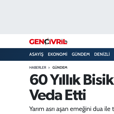
ASAYİŞ
Merkezefendi Hava Durumu
DENİZLİ
Merkezefendi Trafik Yoğunluk Haritası
EĞİTİM
Süper Lig Puan Durumu ve Fikstür
ASAYİŞ
EKONOMİ
GÜNDEM
DENİZLİ
EKONOMİ
Tüm Manşetler
HABERLER
GÜNDEM
GÜNDEM
Son Dakika Haberleri
60 Yıllık Bisi
ULUSAL
Haber Arşivi
Veda Etti
SAĞLIK
Yarım asrı aşan emeğini dua ile 
SİYASET