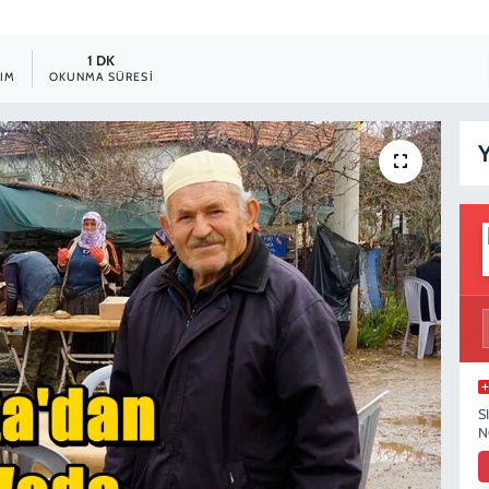
1 DK
IM
OKUNMA SÜRESI
Y
S
N