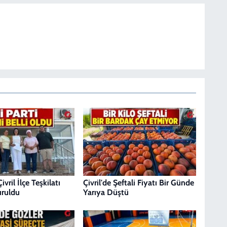
ivril İlçe Teşkilatı
Çivril'de Şeftali Fiyatı Bir Günde
ruldu
Yarıya Düştü