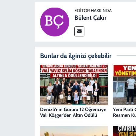
EDITÖR HAKKINDA
Bülent Çakır
Bunlar da ilginizi çekebilir
Denizli'nin Gururu 12 Öğrenciye
Yeni Parti Ç
Vali Köşger'den Altın Ödülü
Resmen Ku