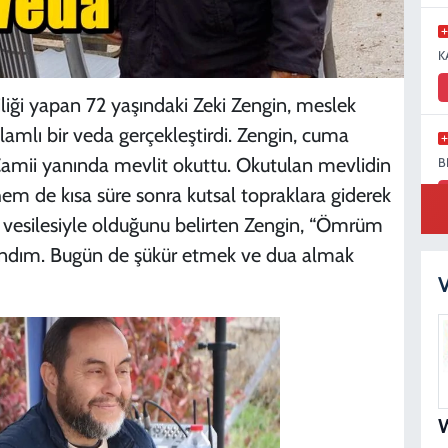
K
ciliği yapan 72 yaşındaki Zeki Zengin, meslek
amlı bir veda gerçekleştirdi. Zengin, cuma
Camii yanında mevlit okuttu. Okutulan mevlidin
B
em de kısa süre sonra kutsal topraklara giderek
ı vesilesiyle olduğunu belirten Zengin, “Ömrüm
andım. Bugün de şükür etmek ve dua almak
M
V
S
N