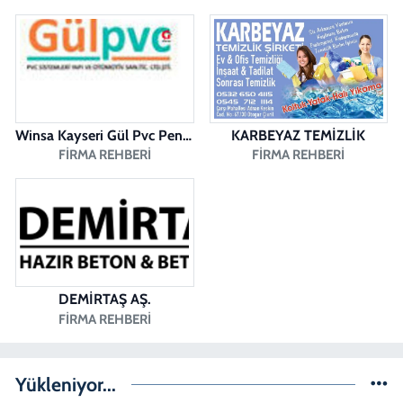
Sena Kelleci Eczanesi
MERKEZEFENDİ MAH. 29 EKİM BULV. CAD. NO:23 B
0 (258) 377 21 21
Yol Tarifi Al
Winsa Kayseri Gül Pvc Pencere Kayseri Winsa
KARBEYAZ TEMİZLİK
FIRMA REHBERI
FIRMA REHBERI
DEMİRTAŞ AŞ.
FIRMA REHBERI
Yükleniyor...