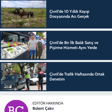
Çivril’de 10 Yıllık Kayıp
Dosyasında Acı Gerçek
Çivril’de Bir İlk Balık Satış ve
Pişirme Hizmeti Aynı Yerde
Çivril’de Trafik Haftasında Ortak
Denetim
EDITÖR HAKKINDA
Bülent Çakır