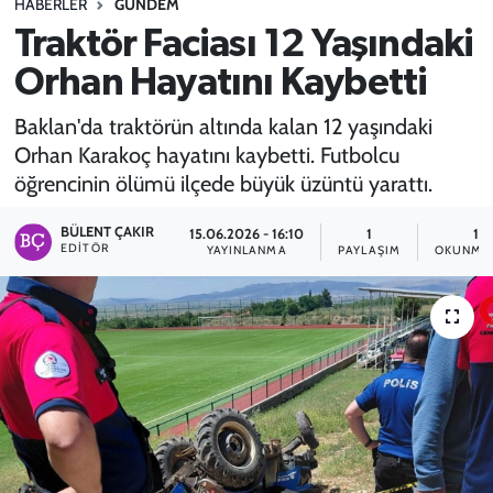
HABERLER
GÜNDEM
Traktör Faciası 12 Yaşındaki
SPOR
Orhan Hayatını Kaybetti
TEKNOLOJİ
Baklan'da traktörün altında kalan 12 yaşındaki
YAŞAM
Orhan Karakoç hayatını kaybetti. Futbolcu
öğrencinin ölümü ilçede büyük üzüntü yarattı.
BÜLENT ÇAKIR
15.06.2026 - 16:10
1
1 
EDITÖR
YAYINLANMA
PAYLAŞIM
OKUNMA 