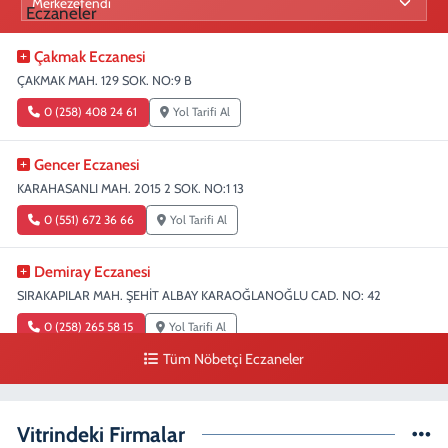
Çakmak Eczanesi
ÇAKMAK MAH. 129 SOK. NO:9 B
0 (258) 408 24 61
Yol Tarifi Al
Gencer Eczanesi
KARAHASANLI MAH. 2015 2 SOK. NO:1 13
0 (551) 672 36 66
Yol Tarifi Al
Demiray Eczanesi
SIRAKAPILAR MAH. ŞEHİT ALBAY KARAOĞLANOĞLU CAD. NO: 42
0 (258) 265 58 15
Yol Tarifi Al
Tüm Nöbetçi Eczaneler
Denizli Eczanesi
SIRAKAPILAR MAH. ŞEHİT ALBAY KARAOĞLANOĞLU CAD. NO:32
Vitrindeki Firmalar
0 (258) 263 51 95
Yol Tarifi Al