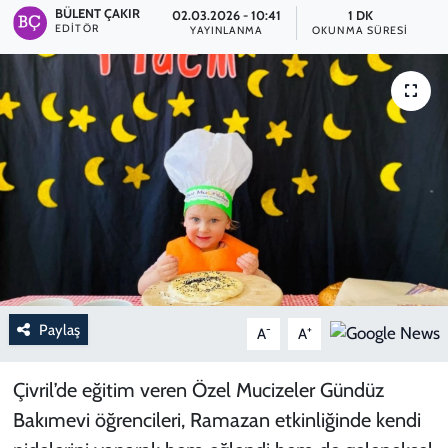
BÜLENT ÇAKIR
02.03.2026 - 10:41
1 DK
EDITÖR
YAYINLANMA
OKUNMA SÜRESI
Paylaş
-
+
A
A
Çivril’de eğitim veren Özel Mucizeler Gündüz
Bakımevi öğrencileri, Ramazan etkinliğinde kendi