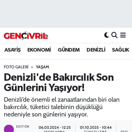
ASAYİŞ
Merkezefendi Hava Durumu
DENİZLİ
Merkezefendi Trafik Yoğunluk Haritası
ASAYİŞ
EKONOMİ
GÜNDEM
DENİZLİ
SAĞLIK
EĞİTİM
Süper Lig Puan Durumu ve Fikstür
FOTO GALERI
YAŞAM
EKONOMİ
Tüm Manşetler
Denizli'de Bakırcılık Son
GÜNDEM
Son Dakika Haberleri
Günlerini Yaşıyor!
ULUSAL
Haber Arşivi
Denizli’de önemli el zanaatlarından biri olan
bakırcılık, tüketici talebinin düşüklüğü
SAĞLIK
nedeniyle son günlerini yaşıyor.
EDITÖR
SİYASET
06.03.2024 - 12:25
01.10.2025 - 10:44
5
YAYINLANMA
GÜNCELLEME
PAYLA