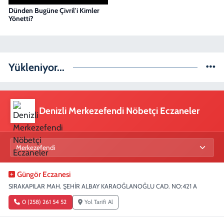
Dünden Bugüne Çivril'i Kimler
Yönetti?
Yükleniyor...
Denizli Merkezefendi Nöbetçi Eczaneler
Güngör Eczanesi
SIRAKAPILAR MAH. ŞEHİR ALBAY KARAOĞLANOĞLU CAD. NO:421 A
0 (258) 261 54 52
Yol Tarifi Al