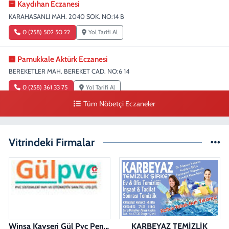
Kaydıhan Eczanesi
KARAHASANLI MAH. 2040 SOK. NO:14 B
0 (258) 502 50 22
Yol Tarifi Al
Pamukkale Aktürk Eczanesi
BEREKETLER MAH. BEREKET CAD. NO:6 14
0 (258) 361 33 75
Yol Tarifi Al
Tüm Nöbetçi Eczaneler
Turunç Eczanesi
MERKEZEFENDİ MAH. 226 SOK. NO:158 D
Vitrindeki Firmalar
0 (258) 377 85 78
Yol Tarifi Al
Saglık Eczanesi
SIRAKAPILAR MAH. ŞEHİT ALBAY KARAOĞLANOĞLU CAD. NO:10 A
0 (258) 713 14 86
Yol Tarifi Al
Winsa Kayseri Gül Pvc Pencere Kayseri Winsa
KARBEYAZ TEMİZLİK