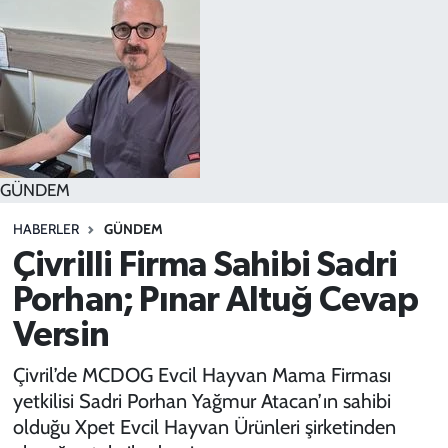
SPOR
TEKNOLOJİ
YAŞAM
GÜNDEM
HABERLER
GÜNDEM
Çivrilli Firma Sahibi Sadri
Porhan; Pınar Altuğ Cevap
Versin
Çivril’de MCDOG Evcil Hayvan Mama Firması
yetkilisi Sadri Porhan Yağmur Atacan’ın sahibi
olduğu Xpet Evcil Hayvan Ürünleri şirketinden