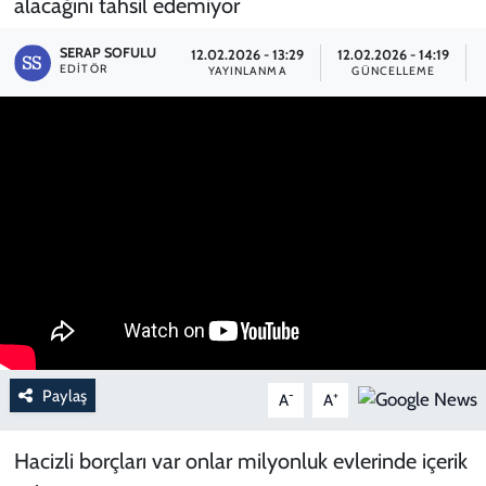
alacağını tahsil edemiyor
SERAP SOFULU
12.02.2026 - 13:29
12.02.2026 - 14:19
EDITÖR
YAYINLANMA
GÜNCELLEME
Paylaş
-
+
A
A
Hacizli borçları var onlar milyonluk evlerinde içerik