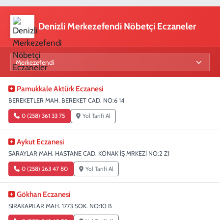
Denizli Merkezefendi Nöbetçi Eczaneler
Pamukkale Aktürk Eczanesi
BEREKETLER MAH. BEREKET CAD. NO:6 14
0 (258) 361 33 75
Yol Tarifi Al
Aykut Eczanesi
SARAYLAR MAH. HASTANE CAD. KONAK İŞ MRKEZİ NO:2 Z1
0 (258) 263 47 80
Yol Tarifi Al
Gökhan Eczanesi
SIRAKAPILAR MAH. 1773 SOK. NO:10 B