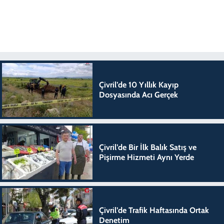
Çivril’de 10 Yıllık Kayıp
Dosyasında Acı Gerçek
Çivril’de Bir İlk Balık Satış ve
Pişirme Hizmeti Aynı Yerde
Çivril’de Trafik Haftasında Ortak
Denetim