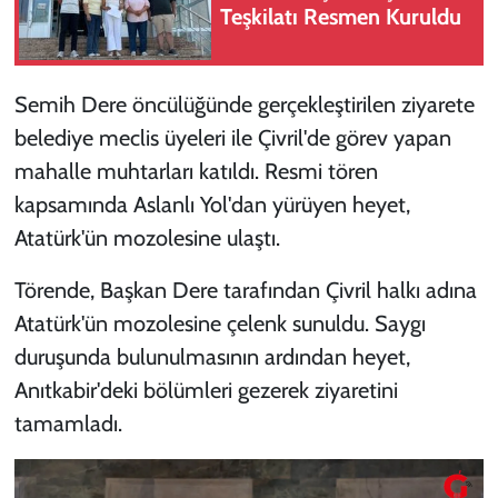
Teşkilatı Resmen Kuruldu
Semih Dere öncülüğünde gerçekleştirilen ziyarete
belediye meclis üyeleri ile Çivril'de görev yapan
mahalle muhtarları katıldı. Resmi tören
kapsamında Aslanlı Yol'dan yürüyen heyet,
Atatürk'ün mozolesine ulaştı.
Törende, Başkan Dere tarafından Çivril halkı adına
Atatürk'ün mozolesine çelenk sunuldu. Saygı
duruşunda bulunulmasının ardından heyet,
Anıtkabir'deki bölümleri gezerek ziyaretini
tamamladı.