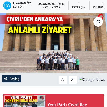
UMAHAN ÖZ
30.06.2026 - 18:43
1
1 D
EDITÖR
YAYINLANMA
PAYLAŞIM
OKUNMA 
Paylaş
-
+
A
A
Yeni Parti Çivril İlçe