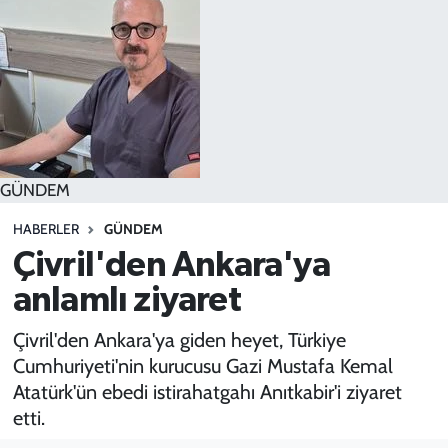
SPOR
TEKNOLOJİ
YAŞAM
GÜNDEM
HABERLER
GÜNDEM
Çivril'den Ankara'ya
anlamlı ziyaret
Çivril'den Ankara'ya giden heyet, Türkiye
Cumhuriyeti'nin kurucusu Gazi Mustafa Kemal
Atatürk'ün ebedi istirahatgahı Anıtkabir'i ziyaret
etti.