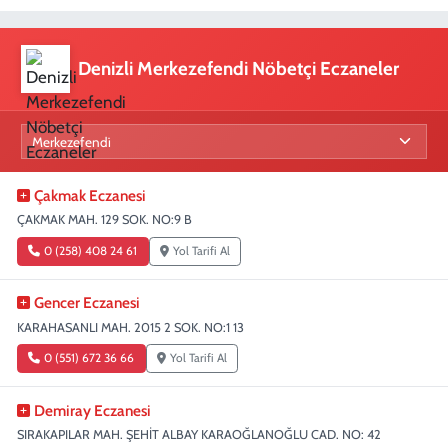
Denizli Merkezefendi Nöbetçi Eczaneler
Çakmak Eczanesi
ÇAKMAK MAH. 129 SOK. NO:9 B
0 (258) 408 24 61
Yol Tarifi Al
Gencer Eczanesi
KARAHASANLI MAH. 2015 2 SOK. NO:1 13
0 (551) 672 36 66
Yol Tarifi Al
Demiray Eczanesi
SIRAKAPILAR MAH. ŞEHİT ALBAY KARAOĞLANOĞLU CAD. NO: 42