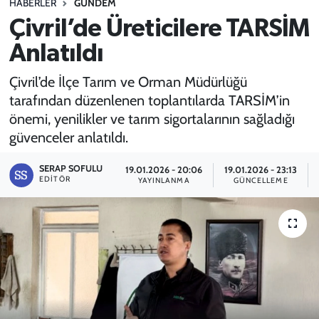
HABERLER
GÜNDEM
Çivril’de Üreticilere TARSİM
SPOR
Anlatıldı
TEKNOLOJİ
Çivril’de İlçe Tarım ve Orman Müdürlüğü
YAŞAM
tarafından düzenlenen toplantılarda TARSİM’in
önemi, yenilikler ve tarım sigortalarının sağladığı
güvenceler anlatıldı.
SERAP SOFULU
19.01.2026 - 20:06
19.01.2026 - 23:13
EDITÖR
YAYINLANMA
GÜNCELLEME