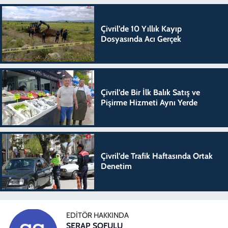
Çivril’de 10 Yıllık Kayıp
Dosyasında Acı Gerçek
Çivril’de Bir İlk Balık Satış ve
Pişirme Hizmeti Aynı Yerde
Çivril’de Trafik Haftasında Ortak
Denetim
EDITÖR HAKKINDA
SERAP SOFULU