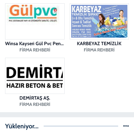
Dişçioğlu Eczanesi
DUMLUPINAR CAD. NO:28 A
0 (258) 265 32 91
Yol Tarifi Al
Winsa Kayseri Gül Pvc Pencere Kayseri Winsa
KARBEYAZ TEMİZLİK
FIRMA REHBERI
FIRMA REHBERI
DEMİRTAŞ AŞ.
FIRMA REHBERI
Yükleniyor...