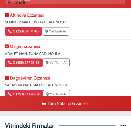
Altınova Eczanesi
ŞEMİKLER MAH. CİNKAYA CAD. NO:37
0 (258) 371 71 40
Yol Tarifi Al
Özgen Eczanesi
ADALET MAH. TUNA CAD. NO:11 A
0 (258) 377 33 63
Yol Tarifi Al
Dağdeviren Eczanesi
SARAYLAR MAH. SALTAK CAD. NO:16 A
0 (258) 261 45 64
Yol Tarifi Al
Tüm Nöbetçi Eczaneler
Erdem Eczanesi
SIRAKAPILAR MAH. ŞEHİT ALBAY KARAOĞLANOĞLU CAD. NO:28
Vitrindeki Firmalar
0 (258) 261 45 60
Yol Tarifi Al