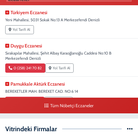
Türkiyem Eczanesi
Yeni Mahallesi, 5031 Sokak No:13 A Merkezefendi Denizli
Yol Tarifi Al
Duygu Eczanesi
Sırakapılar Mahallesi, Şehit Albay Karaoğlanoğlu Caddesi No:10 B
Merkezefendi Denizli
0 (258) 241 70 82
Yol Tarifi Al
Pamukkale Aktürk Eczanesi
BEREKETLER MAH. BEREKET CAD. NO:6 14
0 (258) 361 33 75
Yol Tarifi Al
Tüm Nöbetçi Eczaneler
Fatıh Eczanesi
Karaman Mahallesi, 1482 Sokak No:51 A Merkezefendi Denizli
Vitrindeki Firmalar
0 (258) 241 70 08
Yol Tarifi Al