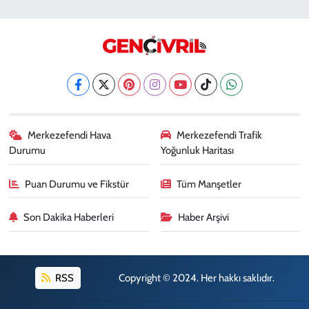
Gökhan Eczanesi
SIRAKAPILAR MAH. 1773 SOK. NO:10 B
0 (258) 242 69 70
Yol Tarifi Al
Fatıma Şentürk Eczanesi
KARAMAN MAH. 1486 SOK. NO:26
0 (258) 265 89 61
Yol Tarifi Al
Merkezefendi Hava
Merkezefendi Trafik
Durumu
Yoğunluk Haritası
Erman Eczanesi
KARAHASANLI MAH. 2040 SOK. NO:11 B
Puan Durumu ve Fikstür
Tüm Manşetler
0 (258) 361 43 49
Yol Tarifi Al
Son Dakika Haberleri
Haber Arşivi
RSS
Copyright © 2024. Her hakkı saklıdır.