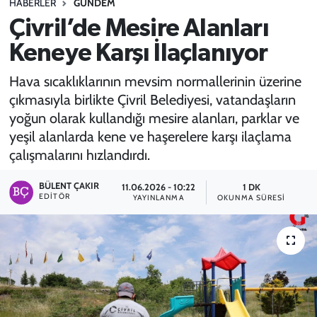
HABERLER
GÜNDEM
Çivril’de Mesire Alanları
SPOR
Keneye Karşı İlaçlanıyor
TEKNOLOJİ
Hava sıcaklıklarının mevsim normallerinin üzerine
YAŞAM
çıkmasıyla birlikte Çivril Belediyesi, vatandaşların
yoğun olarak kullandığı mesire alanları, parklar ve
yeşil alanlarda kene ve haşerelere karşı ilaçlama
çalışmalarını hızlandırdı.
BÜLENT ÇAKIR
11.06.2026 - 10:22
1 DK
EDITÖR
YAYINLANMA
OKUNMA SÜRESI