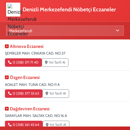
Denizli Merkezefendi Nöbetçi Eczaneler
Altınova Eczanesi
ŞEMİKLER MAH. CİNKAYA CAD. NO:37
0 (258) 371 71 40
Yol Tarifi Al
Özgen Eczanesi
ADALET MAH. TUNA CAD. NO:11 A
0 (258) 377 33 63
Yol Tarifi Al
Dağdeviren Eczanesi
SARAYLAR MAH. SALTAK CAD. NO:16 A
0 (258) 261 45 64
Yol Tarifi Al