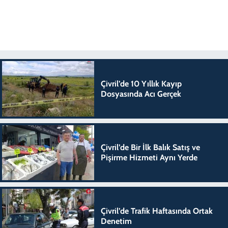
Çivril’de 10 Yıllık Kayıp
Dosyasında Acı Gerçek
Çivril’de Bir İlk Balık Satış ve
Pişirme Hizmeti Aynı Yerde
Çivril’de Trafik Haftasında Ortak
Denetim