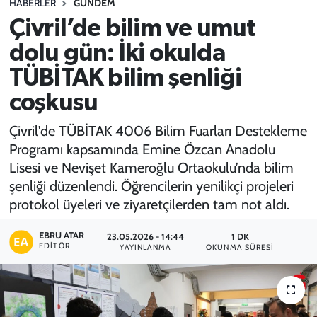
HABERLER
GÜNDEM
Çivril’de bilim ve umut
SPOR
dolu gün: İki okulda
TEKNOLOJİ
TÜBİTAK bilim şenliği
YAŞAM
coşkusu
Çivril'de TÜBİTAK 4006 Bilim Fuarları Destekleme
Programı kapsamında Emine Özcan Anadolu
Lisesi ve Nevişet Kameroğlu Ortaokulu’nda bilim
şenliği düzenlendi. Öğrencilerin yenilikçi projeleri
protokol üyeleri ve ziyaretçilerden tam not aldı.
EBRU ATAR
23.05.2026 - 14:44
1 DK
EDITÖR
YAYINLANMA
OKUNMA SÜRESI