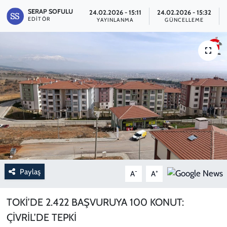
SERAP SOFULU
24.02.2026 - 15:11
24.02.2026 - 15:32
EDITÖR
YAYINLANMA
GÜNCELLEME
Paylaş
-
+
A
A
TOKİ’DE 2.422 BAŞVURUYA 100 KONUT:
ÇİVRİL’DE TEPKİ