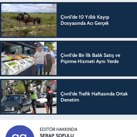
Çivril’de 10 Yıllık Kayıp
Dosyasında Acı Gerçek
Çivril’de Bir İlk Balık Satış ve
Pişirme Hizmeti Aynı Yerde
Çivril’de Trafik Haftasında Ortak
Denetim
EDITÖR HAKKINDA
SERAP SOFULU