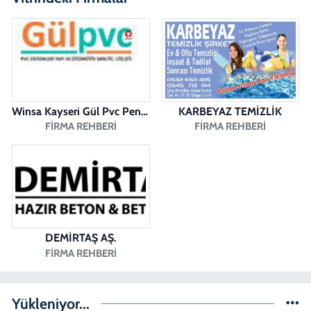
Erman Eczanesi
KARAHASANLI MAH. 2040 SOK. NO:11 B
0 (258) 361 43 49
Yol Tarifi Al
Winsa Kayseri Gül Pvc Pencere Kayseri Winsa
KARBEYAZ TEMİZLİK
FIRMA REHBERI
FIRMA REHBERI
DEMİRTAŞ AŞ.
FIRMA REHBERI
Yükleniyor...