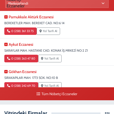
Pamukkale Aktürk Eczanesi
BEREKETLER MAH. BEREKET CAD. NO:6 14
0 (258) 361 33 75
Yol Tarifi Al
Aykut Eczanesi
SARAYLAR MAH. HASTANE CAD. KONAK İŞ MRKEZİ NO:2 Z1
0 (258) 263 47 80
Yol Tarifi Al
Gökhan Eczanesi
SIRAKAPILAR MAH. 1773 SOK. NO:10 B
0 (258) 242 69 70
Yol Tarifi Al
Tüm Nöbetçi Eczaneler
Fatıma Şentürk Eczanesi
KARAMAN MAH. 1486 SOK. NO:26
Vitrindeki Firmalar
0 (258) 265 89 61
Yol Tarifi Al