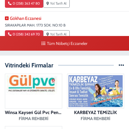
0 (258) 263 47 80
Yol Tarifi Al
Gökhan Eczanesi
SIRAKAPILAR MAH. 1773 SOK. NO:10 B
0 (258) 242 69 70
Yol Tarifi Al
Tüm Nöbetçi Eczaneler
Fatıma Şentürk Eczanesi
KARAMAN MAH. 1486 SOK. NO:26
Vitrindeki Firmalar
0 (258) 265 89 61
Yol Tarifi Al
Erman Eczanesi
KARAHASANLI MAH. 2040 SOK. NO:11 B
0 (258) 361 43 49
Yol Tarifi Al
Winsa Kayseri Gül Pvc Pencere Kayseri Winsa
KARBEYAZ TEMİZLİK
FIRMA REHBERI
FIRMA REHBERI