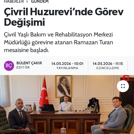
HABERLER
GÜNDEM
Çivril Huzurevi’nde Görev
SPOR
Değişimi
TEKNOLOJİ
Çivril Yaşlı Bakım ve Rehabilitasyon Merkezi
YAŞAM
Müdürlüğü görevine atanan Ramazan Turan
mesaisine başladı.
BÜLENT ÇAKIR
14.05.2026 - 10:01
14.05.2026 - 11:15
EDITÖR
YAYINLANMA
GÜNCELLEME