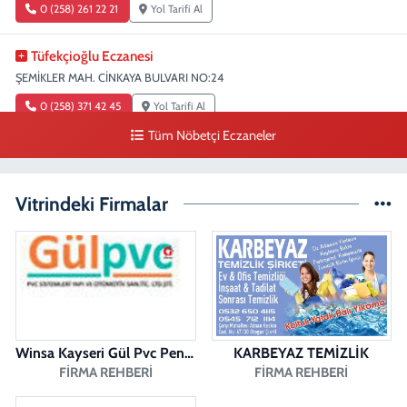
0 (258) 261 22 21
Yol Tarifi Al
Tüfekçioğlu Eczanesi
ŞEMİKLER MAH. CİNKAYA BULVARI NO:24
0 (258) 371 42 45
Yol Tarifi Al
Tüm Nöbetçi Eczaneler
Duygu Eczanesi
Sırakapılar Mahallesi, Şehit Albay Karaoğlanoğlu Caddesi No:10 B
Merkezefendi Denizli
Vitrindeki Firmalar
0 (258) 241 70 82
Yol Tarifi Al
Ada Eczanesi
BAHÇELİEVLER MAH. BAHÇELİEVLER CAD. 3023 SOK. NO:71 B
0 (258) 377 67 62
Yol Tarifi Al
Winsa Kayseri Gül Pvc Pencere Kayseri Winsa
KARBEYAZ TEMİZLİK
Pamukkale Aktürk Eczanesi
FIRMA REHBERI
FIRMA REHBERI
Bereketler Mahallesi, Bereket Caddesi No:4 14 Merkezefendi Denizli