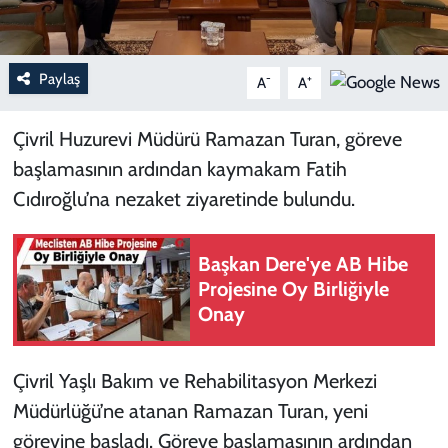
Paylaş
-
+
A
A
Çivril Huzurevi Müdürü Ramazan Turan, göreve
başlamasının ardından kaymakam Fatih
Cıdıroğlu’na nezaket ziyaretinde bulundu.
Başkan Dere'ye AB Hibe
Projesine Oy Birliğiyle
Onay
Çivril Yaşlı Bakım ve Rehabilitasyon Merkezi
Müdürlüğü’ne atanan Ramazan Turan, yeni
görevine başladı. Göreve başlamasının ardından