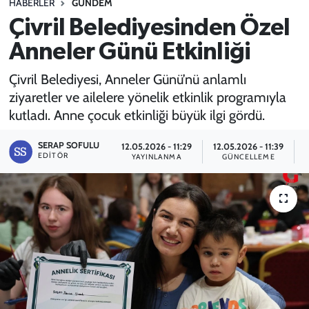
HABERLER
GÜNDEM
Çivril Belediyesinden Özel
SPOR
Anneler Günü Etkinliği
TEKNOLOJİ
Çivril Belediyesi, Anneler Günü’nü anlamlı
YAŞAM
ziyaretler ve ailelere yönelik etkinlik programıyla
kutladı. Anne çocuk etkinliği büyük ilgi gördü.
SERAP SOFULU
12.05.2026 - 11:29
12.05.2026 - 11:39
EDITÖR
YAYINLANMA
GÜNCELLEME