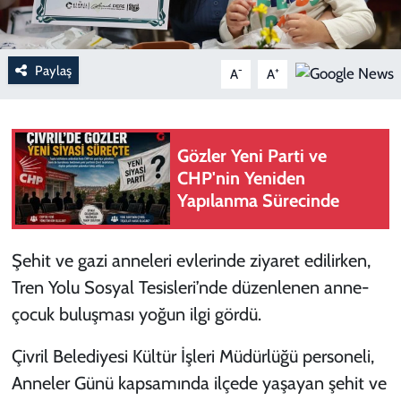
Paylaş
-
+
A
A
Gözler Yeni Parti ve
CHP'nin Yeniden
Yapılanma Sürecinde
Şehit ve gazi anneleri evlerinde ziyaret edilirken,
Tren Yolu Sosyal Tesisleri’nde düzenlenen anne-
çocuk buluşması yoğun ilgi gördü.
Çivril Belediyesi Kültür İşleri Müdürlüğü personeli,
Anneler Günü kapsamında ilçede yaşayan şehit ve