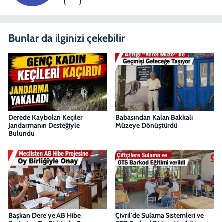
Bunlar da ilginizi çekebilir
Derede Kaybolan Keçiler
Babasından Kalan Bakkalı
Jandarmanın Desteğiyle
Müzeye Dönüştürdü
Bulundu
Başkan Dere'ye AB Hibe
Çivril'de Sulama Sistemleri ve