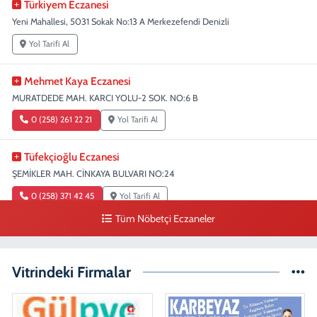
Türkiyem Eczanesi
Yeni Mahallesi, 5031 Sokak No:13 A Merkezefendi Denizli
Yol Tarifi Al
Mehmet Kaya Eczanesi
MURATDEDE MAH. KARCI YOLU-2 SOK. NO:6 B
0 (258) 261 22 21
Yol Tarifi Al
Tüfekçioğlu Eczanesi
ŞEMİKLER MAH. CİNKAYA BULVARI NO:24
0 (258) 371 42 45
Yol Tarifi Al
Tüm Nöbetçi Eczaneler
Duygu Eczanesi
Sırakapılar Mahallesi, Şehit Albay Karaoğlanoğlu Caddesi No:10 B
Merkezefendi Denizli
Vitrindeki Firmalar
0 (258) 241 70 82
Yol Tarifi Al