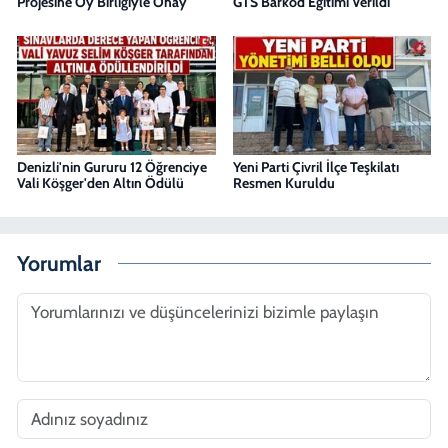
Projesine Oy Birliğiyle Onay
GTS Barkod Eğitimi Verildi
Denizli'nin Gururu 12 Öğrenciye
Yeni Parti Çivril İlçe Teşkilatı
Vali Köşger'den Altın Ödülü
Resmen Kuruldu
Yorumlar