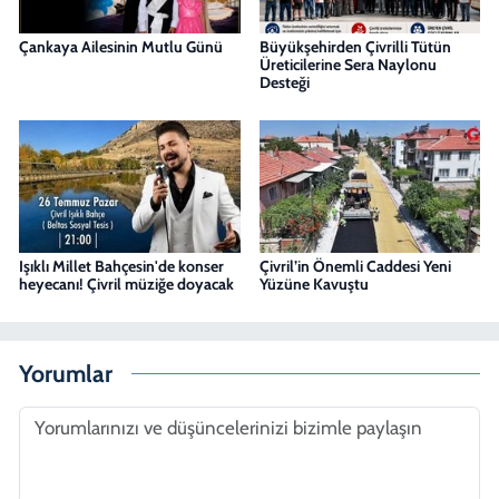
Çankaya Ailesinin Mutlu Günü
Büyükşehirden Çivrilli Tütün
Üreticilerine Sera Naylonu
Desteği
Işıklı Millet Bahçesin'de konser
Çivril’in Önemli Caddesi Yeni
heyecanı! Çivril müziğe doyacak
Yüzüne Kavuştu
Yorumlar