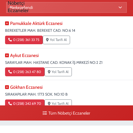
Pamukkale Aktürk Eczanesi
BEREKETLER MAH. BEREKET CAD. NO:6 14
0 (258) 361 33 75
Yol Tarifi Al
Aykut Eczanesi
SARAYLAR MAH. HASTANE CAD. KONAK İŞ MRKEZİ NO:2 Z1
0 (258) 263 47 80
Yol Tarifi Al
Gökhan Eczanesi
SIRAKAPILAR MAH. 1773 SOK. NO:10 B
0 (258) 242 69 70
Yol Tarifi Al
Tüm Nöbetçi Eczaneler
Fatıma Şentürk Eczanesi
KARAMAN MAH. 1486 SOK. NO:26