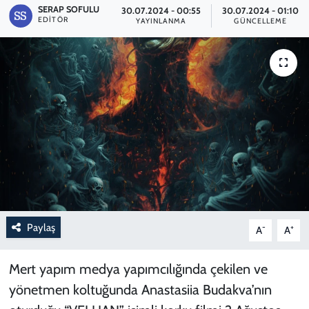
SERAP SOFULU
30.07.2024 - 00:55
30.07.2024 - 01:10
EDITÖR
YAYINLANMA
GÜNCELLEME
Paylaş
-
+
A
A
Mert yapım medya yapımcılığında çekilen ve
yönetmen koltuğunda Anastasiia Budakva’nın