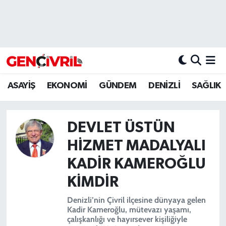
ASAYİŞ
Merkezefendi Hava Durumu
DENİZLİ
Merkezefendi Trafik Yoğunluk Haritası
ASAYİŞ
EKONOMİ
GÜNDEM
DENİZLİ
SAĞLIK
EĞİTİM
Süper Lig Puan Durumu ve Fikstür
EKONOMİ
Tüm Manşetler
DEVLET ÜSTÜN
GÜNDEM
Son Dakika Haberleri
HIZMET MADALYALI
KADIR KAMEROĞLU
ULUSAL
Haber Arşivi
KIMDIR
SAĞLIK
Denizli’nin Çivril ilçesine dünyaya gelen
Kadir Kameroğlu, mütevazı yaşamı,
SİYASET
çalışkanlığı ve hayırsever kişiliğiyle