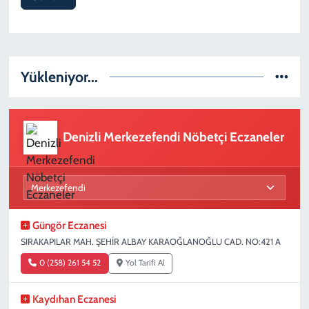
Yükleniyor...
Denizli Merkezefendi Nöbetçi Eczaneler
Güngör Eczanesi
SIRAKAPILAR MAH. ŞEHİR ALBAY KARAOĞLANOĞLU CAD. NO:421 A
0 (258) 261 54 52
Yol Tarifi Al
Kaydıhan Eczanesi