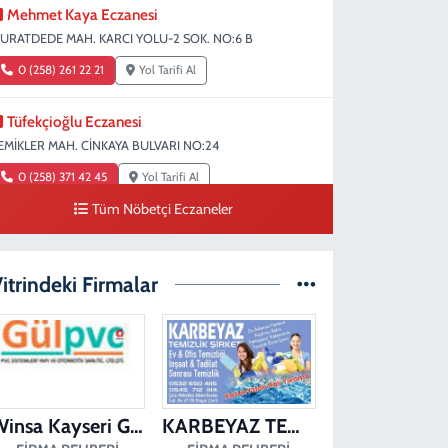
Mehmet Kaya Eczanesi
URATDEDE MAH. KARCI YOLU-2 SOK. NO:6 B
0 (258) 261 22 21
Yol Tarifi Al
Tüfekçioğlu Eczanesi
EMİKLER MAH. CİNKAYA BULVARI NO:24
0 (258) 371 42 45
Yol Tarifi Al
Tüm Nöbetçi Eczaneler
Duygu Eczanesi
ırakapılar Mahallesi, Şehit Albay Karaoğlanoğlu Caddesi
o:10 B Merkezefendi Denizli
itrindeki Firmalar
0 (258) 241 70 82
Yol Tarifi Al
Ada Eczanesi
AHÇELİEVLER MAH. BAHÇELİEVLER CAD. 3023 SOK.
O:71 B
Winsa Kayseri Gül Pvc Pencere Kayseri Winsa
KARBEYAZ TEMİZLİK
0 (258) 377 67 62
Yol Tarifi Al