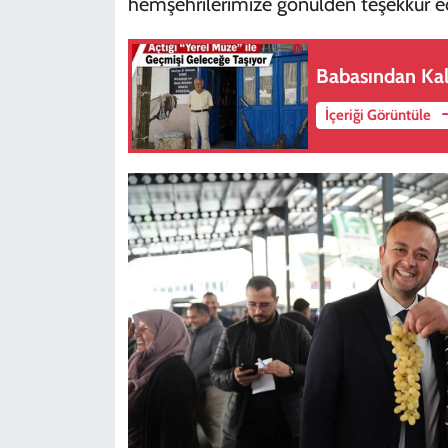
hemşehrilerimize gönülden teşekkür ed
Babasından Ka
İçeriği Görüntüle