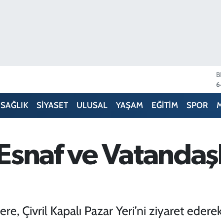
D
4
5
SAĞLIK
SİYASET
ULUSAL
YAŞAM
EĞİTİM
SPOR
S
6
G
6
Esnaf ve Vatandaşl
B
1
B
6
e, Çivril Kapalı Pazar Yeri’ni ziyaret edere