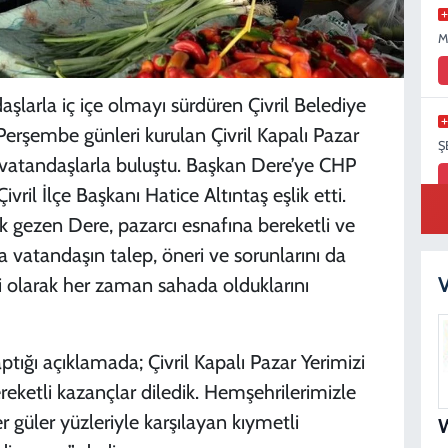
M
larla iç içe olmayı sürdüren Çivril Belediye
erşembe günleri kurulan Çivril Kapalı Pazar
Ş
ve vatandaşlarla buluştu. Başkan Dere’ye CHP
ivril İlçe Başkanı Hatice Altıntaş eşlik etti.
ek gezen Dere, pazarcı esnafına bereketli ve
nda vatandaşın talep, öneri ve sorunlarını da
S
N
V
i olarak her zaman sahada olduklarını
tığı açıklamada; Çivril Kapalı Pazar Yerimizi
B
bereketli kazançlar diledik. Hemşehrilerimizle
N
r güler yüzleriyle karşılayan kıymetli