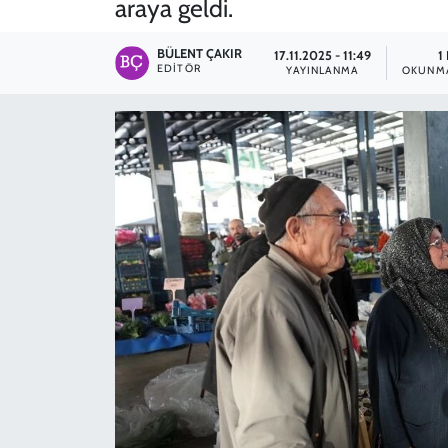
araya geldi.
SPOR
BÜLENT ÇAKIR
17.11.2025 - 11:49
1
EDITÖR
YAYINLANMA
OKUNMA
TEKNOLOJİ
YAŞAM