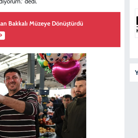
iyorum.” dedi.
B
lan Bakkalı Müzeye Dönüştürdü
D
K
D
Y
Y
D
K
D