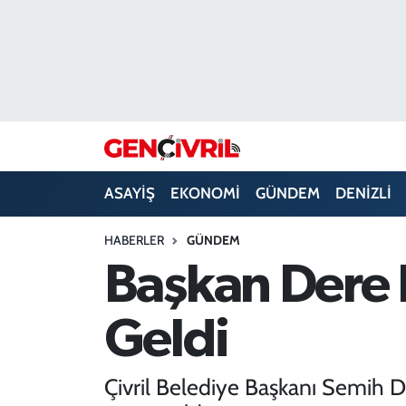
ASAYİŞ
Merkezefendi Hava Durumu
DENİZLİ
Merkezefendi Trafik Yoğunluk Haritası
EĞİTİM
Süper Lig Puan Durumu ve Fikstür
ASAYİŞ
EKONOMİ
GÜNDEM
DENİZLİ
EKONOMİ
Tüm Manşetler
HABERLER
GÜNDEM
GÜNDEM
Son Dakika Haberleri
Başkan Dere 
ULUSAL
Haber Arşivi
Geldi
SAĞLIK
Çivril Belediye Başkanı Semih Der
SİYASET