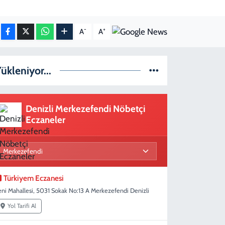
-
+
A
A
ükleniyor...
Denizli Merkezefendi Nöbetçi
Eczaneler
Türkiyem Eczanesi
eni Mahallesi, 5031 Sokak No:13 A Merkezefendi Denizli
Yol Tarifi Al