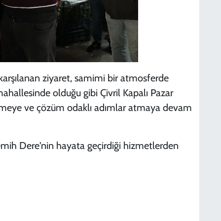
S
N
 karşılanan ziyaret, samimi bir atmosferde
mahallesinde olduğu gibi Çivril Kapalı Pazar
t etmeye ve çözüm odaklı adımlar atmaya devam
D
D
emih Dere'nin hayata geçirdiği hizmetlerden
S