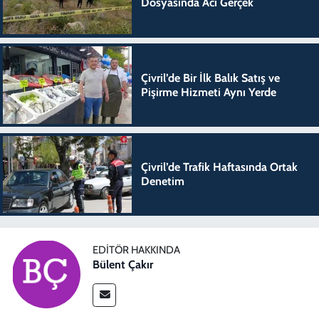
Dosyasında Acı Gerçek
Çivril’de Bir İlk Balık Satış ve
Pişirme Hizmeti Aynı Yerde
Çivril’de Trafik Haftasında Ortak
Denetim
EDITÖR HAKKINDA
Bülent Çakır