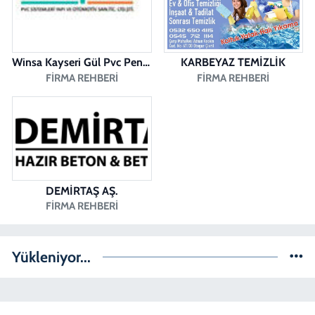
KARAHASANLI MAH. 2040 SOK. NO:11 B
0 (258) 361 43 49
Yol Tarifi Al
Winsa Kayseri Gül Pvc Pencere Kayseri Winsa
KARBEYAZ TEMİZLİK
FIRMA REHBERI
FIRMA REHBERI
DEMİRTAŞ AŞ.
FIRMA REHBERI
Yükleniyor...