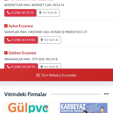
BEREKETLER MAH. BEREKET CAD. NO:6 14
0 (258) 361 33 75
Yol Tarifi Al
Aykut Eczanesi
SARAYLAR MAH. HASTANE CAD. KONAK İŞ MRKEZİ NO:2 Z1
0 (258) 263 47 80
Yol Tarifi Al
Gökhan Eczanesi
SIRAKAPILAR MAH. 1773 SOK. NO:10 B
0 (258) 242 69 70
Yol Tarifi Al
Tüm Nöbetçi Eczaneler
Fatıma Şentürk Eczanesi
KARAMAN MAH. 1486 SOK. NO:26
Vitrindeki Firmalar
0 (258) 265 89 61
Yol Tarifi Al
Erman Eczanesi