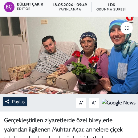
BÜLENT ÇAKIR
18.05.2026 - 09:49
1 DK
EDITÖR
YAYINLANMA
OKUNMA SÜRESI
Paylaş
-
+
A
A
Gerçekleştirilen ziyaretlerde özel bireylerle
yakından ilgilenen Muhtar Açar, annelere çiçek