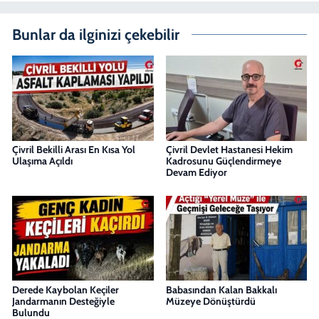
Bunlar da ilginizi çekebilir
Çivril Bekilli Arası En Kısa Yol
Çivril Devlet Hastanesi Hekim
Ulaşıma Açıldı
Kadrosunu Güçlendirmeye
Devam Ediyor
Derede Kaybolan Keçiler
Babasından Kalan Bakkalı
Jandarmanın Desteğiyle
Müzeye Dönüştürdü
Bulundu