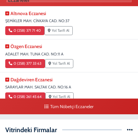
Altınova Eczanesi
ŞEMİKLER MAH. CİNKAYA CAD. NO:37
0 (258) 371 71 40
Yol Tarifi Al
Özgen Eczanesi
ADALET MAH. TUNA CAD. NO:11 A
0 (258) 377 33 63
Yol Tarifi Al
Dağdeviren Eczanesi
SARAYLAR MAH. SALTAK CAD. NO:16 A
0 (258) 261 45 64
Yol Tarifi Al
Tüm Nöbetçi Eczaneler
Erdem Eczanesi
SIRAKAPILAR MAH. ŞEHİT ALBAY KARAOĞLANOĞLU CAD. NO:28
Vitrindeki Firmalar
0 (258) 261 45 60
Yol Tarifi Al