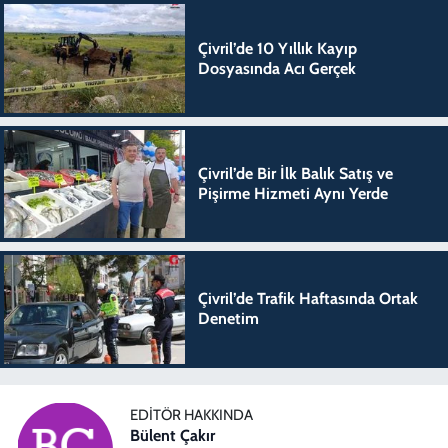
Çivril’de 10 Yıllık Kayıp
Dosyasında Acı Gerçek
Çivril’de Bir İlk Balık Satış ve
Pişirme Hizmeti Aynı Yerde
Çivril’de Trafik Haftasında Ortak
Denetim
EDITÖR HAKKINDA
Bülent Çakır