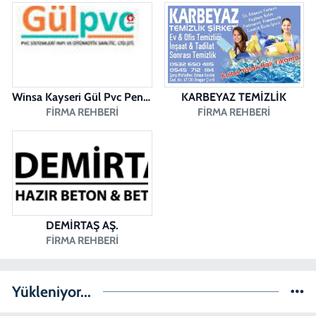
Dişçioğlu Eczanesi
DUMLUPINAR CAD. NO:28 A
0 (258) 265 32 91
Yol Tarifi Al
Winsa Kayseri Gül Pvc Pencere Kayseri Winsa
KARBEYAZ TEMİZLİK
FIRMA REHBERI
FIRMA REHBERI
DEMİRTAŞ AŞ.
FIRMA REHBERI
Yükleniyor...