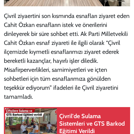
Çivril ziyaertini son kısmında esnafları ziyaret eden
Cahit Özkan esnafların istek ve önerilerini
dinleyerek bir süre sohbet etti. Ak Parti Milletvekili
Cahit Özkan esnaf ziyareti ile ilgili olarak “Çivril
ilçemizde kıymetli esnaflarımızı ziyaret ederek
bereketli kazançlar, hayırlı işler diledik.
Misafirperverlikleri, samimiyetleri ve içten
sohbetleri için tüm esnaflarımıza gönülden
teşekkür ediyorum” ifadeleri ile Çivril ziyaretini
tamamladı.
Çivril'de Sulama
Sistemleri ve GTS Barkod
Eğitimi Verildi