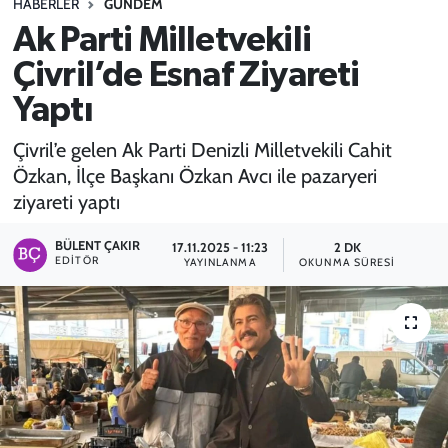
HABERLER
GÜNDEM
Ak Parti Milletvekili
SPOR
Çivril’de Esnaf Ziyareti
TEKNOLOJİ
Yaptı
YAŞAM
Çivril’e gelen Ak Parti Denizli Milletvekili Cahit
Özkan, İlçe Başkanı Özkan Avcı ile pazaryeri
ziyareti yaptı
BÜLENT ÇAKIR
17.11.2025 - 11:23
2 DK
EDITÖR
YAYINLANMA
OKUNMA SÜRESI